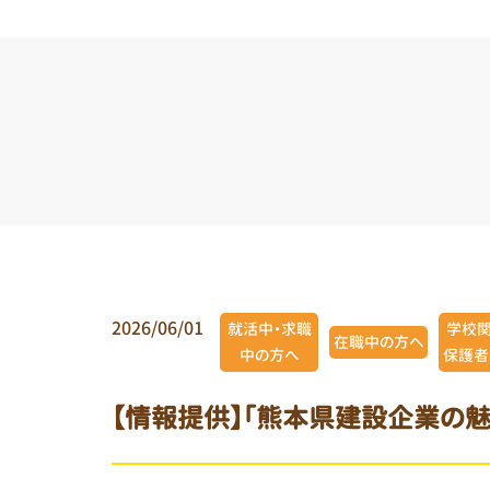
2026/06/01
就活中・求職
学校関
在職中の方へ
中の方へ
保護者
【情報提供】「熊本県建設企業の